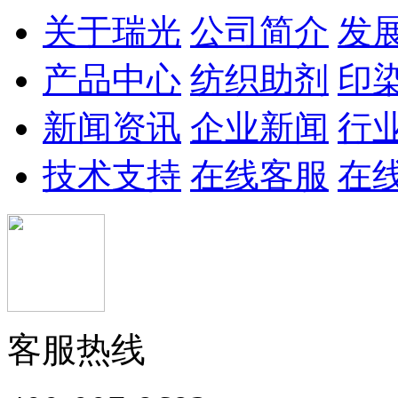
关于瑞光
公司简介
发
网印粘合剂RG-
阴
乳白色液体
只
107
产品中心
纺织助剂
印
印花粘合剂RG-
阴
乳白色液体
使
P3700
新闻资讯
企业新闻
行
印花粘合剂RG-
阴
乳白色液体
用
TB108
技术支持
在线客服
在
低温型粘合剂
阴
乳白色液体
不
高牢度印花粘合
阴
乳白色液体
用
剂RG-JRQ837
仿活性印花粘合
阴
乳白色液体
特
剂
锦纶用粘合剂
阴
乳白色液体
用
客服热线
本
拔印印花粘合剂
非
乳白色液体
RG-HET
花