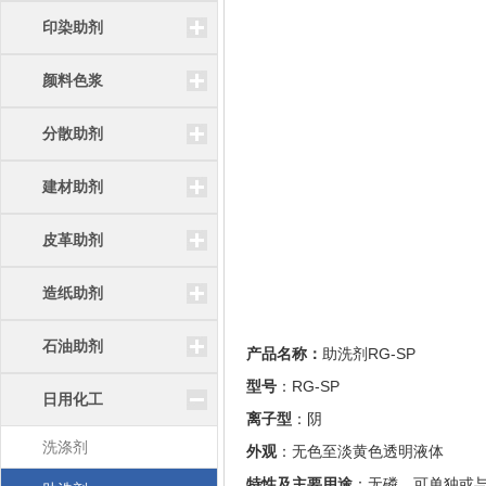
印染助剂
颜料色浆
分散助剂
建材助剂
皮革助剂
造纸助剂
石油助剂
产品名称：
助洗剂RG-SP
型号
：RG-SP
日用化工
离子型
：阴
洗涤剂
外观
：无色至淡黄色透明液体
特性及主要用途
：无磷，可单独或