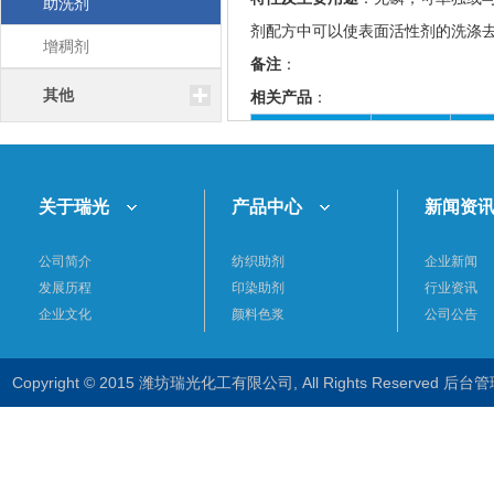
助洗剂
剂配方中可以使表面活性剂的洗涤
增稠剂
备注
：
其他
相关产品
：
产品名称
离子型
无色
关于瑞光
产品中心
新闻资
助洗剂RG-SP
阴
液体
公司简介
纺织助剂
企业新闻
发展历程
印染助剂
行业资讯
企业文化
颜料色浆
公司公告
助洗剂RG-
阴
白色
FSP
Copyright © 2015 潍坊瑞光化工有限公司, All Rights Reserved
后台管
助洗剂RG-
阴
淡黄
WS